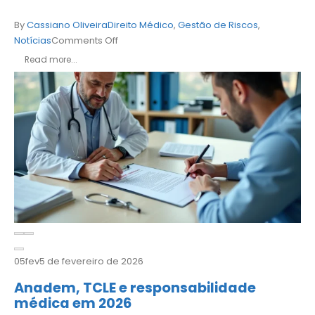
By
Cassiano Oliveira
Direito Médico
,
Gestão de Riscos
,
Notícias
Comments Off
Read more...
05
fev
5 de fevereiro de 2026
Anadem, TCLE e responsabilidade
médica em 2026