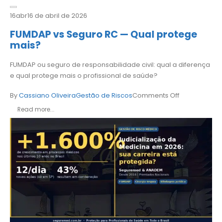
16
abr
16 de abril de 2026
FUMDAP vs Seguro RC — Qual protege
mais?
FUMDAP ou seguro de responsabilidade civil: qual a diferença
e qual protege mais o profissional de saúde?
By
Cassiano Oliveira
Gestão de Riscos
Comments Off
Read more...