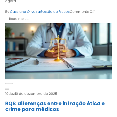
agora.
By
Cassiano Oliveira
Gestão de Riscos
Comments Off
Read more...
10
dez
10 de dezembro de 2025
RQE: diferenças entre infração ética e
crime para médicos