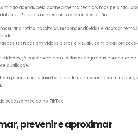
acam não apenas pelo conhecimento técnico, mas pela facilida
 internet. Entre os nomes mais conhecidos estão:
ostrar a rotina hospitalar, responder dúvidas e abordar temas
hedor.
ções técnicas em vídeos claros e visuais, com dicas práticas 
pecialidades, já constroem comunidades engajadas combatendo 
de qualidade.
entar a procura por consultas e ainda contribuem para a educa
.
 do sucesso médico no TikTok.
ormar, prevenir e aproximar