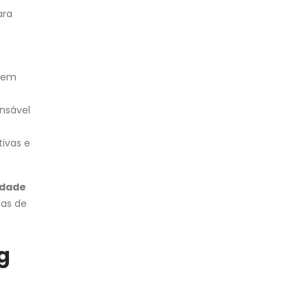
ara
quem
onsável
tivas e
idade
as de
g