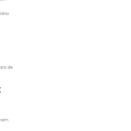
tária
rata de
k
umam