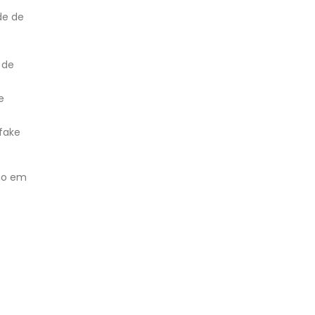
de de
 de
e
fake
ção em