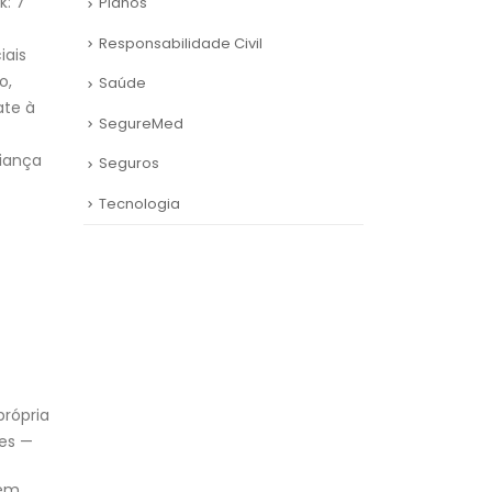
k: 7
Planos
Responsabilidade Civil
iais
o,
Saúde
ate à
SegureMed
fiança
Seguros
Tecnologia
própria
ões —
uem