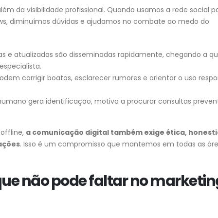
lém da visibilidade profissional. Quando usamos a rede social p
ws, diminuímos dúvidas e ajudamos no combate ao medo do
ras e atualizadas são disseminadas rapidamente, chegando a 
specialista.
dem corrigir boatos, esclarecer rumores e orientar o uso resp
humano gera identificação, motiva a procurar consultas preven
ffline,
a comunicação digital também exige ética, honest
ações
. Isso é um compromisso que mantemos em todas as áre
 que não pode faltar no marketin