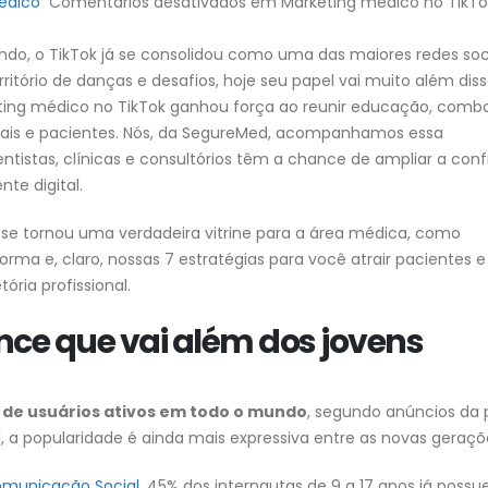
édico
Comentários desativados
em Marketing médico no TikTo
ndo, o TikTok já se consolidou como uma das maiores redes soc
ritório de danças e desafios, hoje seu papel vai muito além diss
ting médico no TikTok ganhou força ao reunir educação, comb
nais e pacientes. Nós, da SegureMed, acompanhamos essa
tistas, clínicas e consultórios têm a chance de ampliar a con
te digital.
 se tornou uma verdadeira vitrine para a área médica, como
rma e, claro, nossas 7 estratégias para você atrair pacientes e
ória profissional.
nce que vai além dos jovens
o de usuários ativos em todo o mundo
, segundo anúncios da 
l, a popularidade é ainda mais expressiva entre as novas geraç
omunicação Social
, 45% dos internautas de 9 a 17 anos já poss