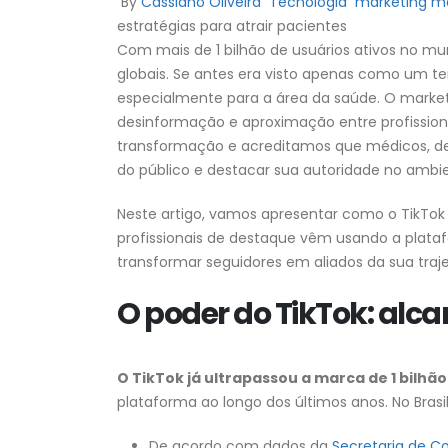
By
Cassiano Oliveira
Tecnologia
marketing m
estratégias para atrair pacientes
Com mais de 1 bilhão de usuários ativos no mu
globais. Se antes era visto apenas como um ter
especialmente para a área da saúde. O marke
desinformação e aproximação entre profissio
transformação e acreditamos que médicos, den
do público e destacar sua autoridade no ambien
Neste artigo, vamos apresentar como o TikTok
profissionais de destaque vêm usando a platafo
transformar seguidores em aliados da sua trajet
O poder do TikTok: alca
O TikTok já ultrapassou a marca de 1 bilhã
plataforma ao longo dos últimos anos. No Brasi
De acordo com dados da
Secretaria de C