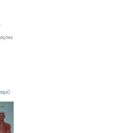
,
tações
e
aqui
).