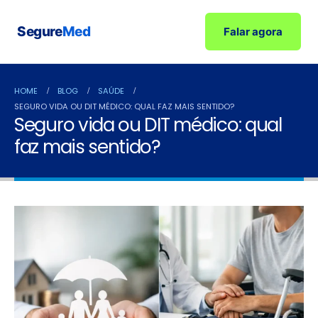
Segure
Med
Falar agora
HOME
BLOG
SAÚDE
SEGURO VIDA OU DIT MÉDICO: QUAL FAZ MAIS SENTIDO?
Seguro vida ou DIT médico: qual
faz mais sentido?