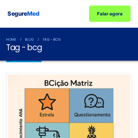
Segure
Med
Falar agora
HOME
BLOG
TAG -
BCG
Tag - bcg