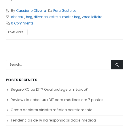
By
Cassiano Oliveira
Para Gestores
abacaxi
,
bcg
,
dilemas
,
estrela
,
matriz bcg
,
vaca leiteira
0 Comments
READ MORE...
POSTS RECENTES
Seguro RC ou DIT? Qual protege o médico?
Review da cobertura DIT para médicos em 7 pontos
Como declarar sinistro médico corretamente
Tendências de IA na responsabilidade médica