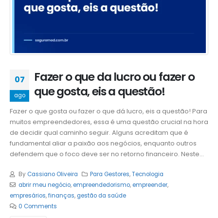
Fazer o que da lucro ou fazer o
07
que gosta, eis a questão!
ago
Fazer o que gosta ou fazer o que dá lucro, eis a questão! Para
muitos empreendedores, essa é uma questão crucial na hora
de decidir qual caminho seguir. Alguns acreditam que é
fundamental aliar a paixão aos negócios, enquanto outros
defendem que o foco deve ser no retorno financeiro. Neste...
By
Cassiano Oliveira
Para Gestores
,
Tecnologia
abrir meu negócio
,
empreendedorismo
,
empreender
,
empresários
,
finanças
,
gestão da saúde
0 Comments