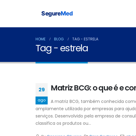
Segure
Med
HOME
BLOG
TAG -
ESTRELA
Tag - estrela
Matriz BCG: o que é e co
29
ago
A matriz BCG, também conhecida como 
amplamente utilizada por empresas para ajudar
serviços. Desenvolvido pela empresa de consu
classifica os produtos ou...