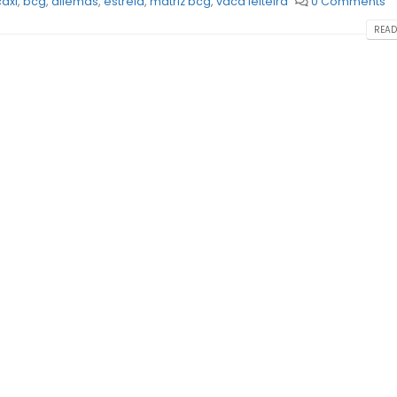
axi
,
bcg
,
dilemas
,
estrela
,
matriz bcg
,
vaca leiteira
0 Comments
READ