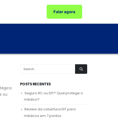
Falar agora
POSTS RECENTES
tégica
Seguro RC ou DIT? Qual protege o
s ou
médico?
Review da cobertura DIT para
médicos em 7 pontos