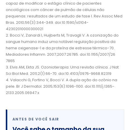
capaz de modificar o estágio clínico de pacientes
oncológicos com câncer de pulmão de células não
pequenas: resultados de um estudo de fase I. Rev Assoc Med
Bras. 2010;56(3):344-349. doi:10.1590/s0104-
42302010000300021
2. Bocci V, Zanardi I, Huijberts M, Travagli V. A ozonização do
sangue humano induz uma notável regulação positiva da
heme oxigenase-1 e da proteína de estresse térmico-70.
Mediadores Inflamm. 2007;2007:26785. doi:10.1155/2007/26
7865
3. Elvis AM, Ekta JS. Ozonioterapia: Uma revisão clínica. J Nat
Sci Biol Med. 2011;2(1):66-70. doi:10.4103/0976-9668.82319
4. Valacchi G, Fortino V, Bocci V. A dupla ação do ozônio na
pele. Br J Dermatol. 2005;153(6):1096-1100. doi:10.1111/j.1365-
2133.2005.06947.x
ANTES DE VOCÊ SAIR
Você sabe o tamanho da sua