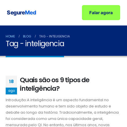
Segure
Med
Falar agora
HOME
BLOG
TAG -
INTELIGENCIA
Tag - inteligencia
Quais são os 9 tipos de
18
inteligência?
ago
Introdução:A inteligência é um aspecto fundamental no
desenvolvimento humano e tem sido objeto de estudo e
debate ao longo da história. Tradicionalmente, a inteligência
foi considerada como uma única capacidade geral,
mensurada pelo QI. No entanto, nos últimos anos, novas