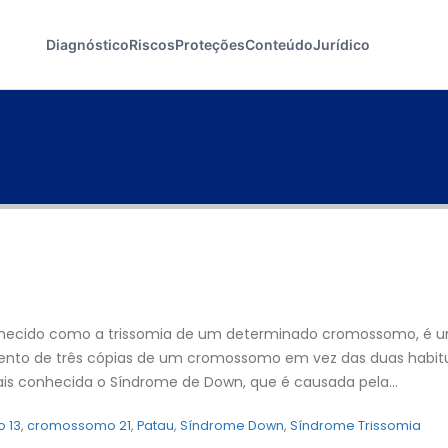
Diagnóstico
Riscos
Proteções
Conteúdo
Jurídico
hecido como a trissomia de um determinado cromossomo, é 
ento de três cópias de um cromossomo em vez das duas habitu
ais conhecida o Síndrome de Down, que é causada pela...
 13
,
cromossomo 21
,
Patau
,
Síndrome Down
,
Síndrome Trissomia