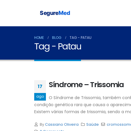
Segure
Med
HOME
BLOG
TAG -
PATAU
Tag - Patau
Síndrome – Trissomia
17
ago
O Síndrome de Trissomia, também con
condição genética rara que causa o aparecim
Existem várias formas de trissomia, sendo a m
By
Cassiano Oliveira
Saúde
cromossomo