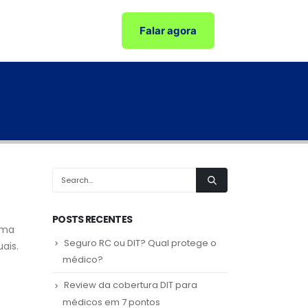
Falar agora
POSTS RECENTES
uma
Seguro RC ou DIT? Qual protege o
ais.
médico?
Review da cobertura DIT para
médicos em 7 pontos