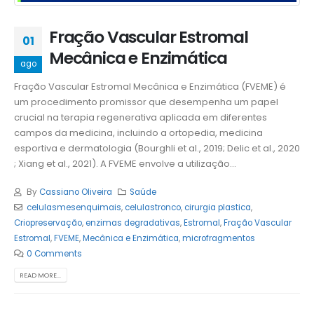
Fração Vascular Estromal
01
Mecânica e Enzimática
ago
Fração Vascular Estromal Mecânica e Enzimática (FVEME) é
um procedimento promissor que desempenha um papel
crucial na terapia regenerativa aplicada em diferentes
campos da medicina, incluindo a ortopedia, medicina
esportiva e dermatologia (Bourghli et al., 2019; Delic et al., 2020
; Xiang et al., 2021). A FVEME envolve a utilização...
By
Cassiano Oliveira
Saúde
celulasmesenquimais
,
celulastronco
,
cirurgia plastica
,
Criopreservação
,
enzimas degradativas
,
Estromal
,
Fração Vascular
Estromal
,
FVEME
,
Mecânica e Enzimática
,
microfragmentos
0 Comments
READ MORE...